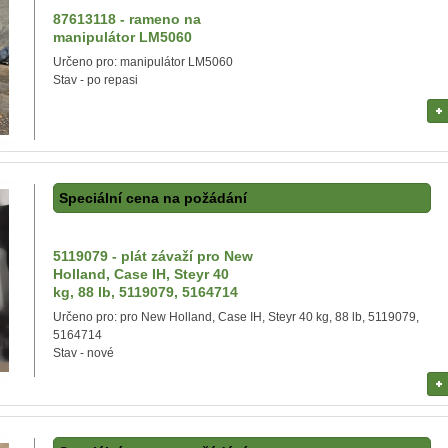
87613118 - rameno na
manipulátor LM5060
Určeno pro: manipulátor LM5060
Stav - po repasi
Speciální cena na požádání
5119079 - plát závaží pro New
Holland, Case IH, Steyr 40
kg, 88 lb, 5119079, 5164714
Určeno pro: pro New Holland, Case IH, Steyr 40 kg, 88 lb, 5119079,
5164714
Stav - nové