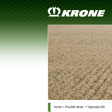
home
>
Použité stroje
> Výprodej ND