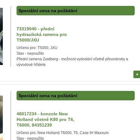
Speciální cena na požádání
73319040 - přední
hydraulická ramena pro
T5000/JXU
Určeno pro: T5000, JXU
Stav - nepoužito
Přední ramena Zuidberg - možnost vydodání včetně převodovky a
vývodové hřídele
Speciální cena na požádání
48017234 - konzole New
Holland včetně K80 pro T6,
T6000, 84351239
Určeno pro: New Holland T6000, T6, Case IH Maxxum
Stav - nepoužito