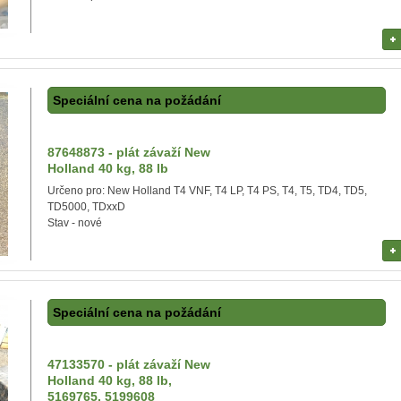
Speciální cena na požádání
87648873 - plát závaží New
Holland 40 kg, 88 lb
Určeno pro: New Holland T4 VNF, T4 LP, T4 PS, T4, T5, TD4, TD5,
TD5000, TDxxD
Stav - nové
Speciální cena na požádání
47133570 - plát závaží New
Holland 40 kg, 88 lb,
5169765, 5199608