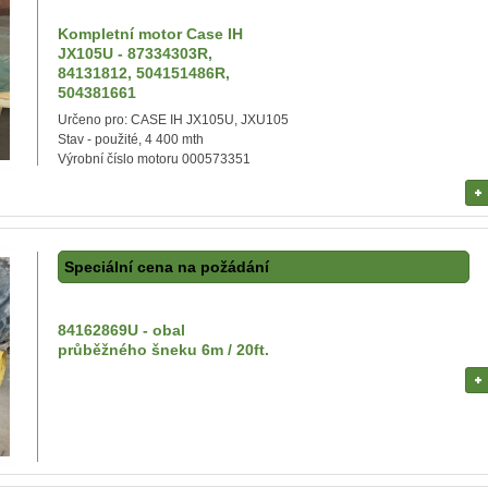
Kompletní motor Case IH
JX105U - 87334303R,
84131812, 504151486R,
504381661
Určeno pro: CASE IH JX105U, JXU105
Stav - použité, 4 400 mth
Výrobní číslo motoru 000573351
Speciální cena na požádání
84162869U - obal
průběžného šneku 6m / 20ft.