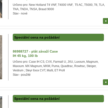
Určeno pro: New Holland T4 VNF, T4000 VNF, T5 AC, T5000, T6, TLA,
TNA, TNDA, TNSA, Braud 9000
Stav - nové
Speciální cena na požádání
86988727 - plát závaží Case
IH 45 kg, 100 lb
Určeno pro: Case IH CS, CVX, Farmall U, JXU, Luxxum, Magnum,
Maxxum. MX Magnum, MXM, Puma, Quadtrac, Rowtrac, Steiger,
Vestrum ; Steyr 6xxx CVT, Multi, ET Profi
Stav - použité
Speciální cena na požádání