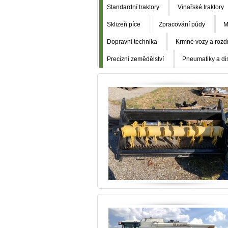
Standardní traktory
Vinařské traktory
Sklizeň píce
Zpracování půdy
M
Dopravní technika
Krmné vozy a rozd
Precizní zemědělství
Pneumatiky a di