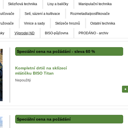
Sklizňová technika
Lisy a baličky
Manipulační technika
ulčovače
Setí, sázení a kultivace
Rozmetadla/postřikovače
ružovače
Vinice a sady
Sklízeče hroznů
Ostatní technika
sky
Výprodej ND
BISO-půjčovna
PRODÁNO - archiv
Speciální cena na požádání - sleva 60 %
Kompletní drtič na sklízecí
mlátičku BISO Titan
Nepoužitý
Speciální cena na požádání