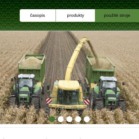
časopis
produkty
použité stroje