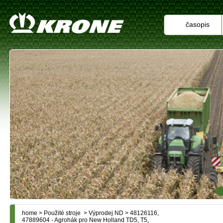
časopis
home
>
Použité stroje
>
Výprodej ND
> 48126116,
47889604 - Agrohák pro New Holland TD5, T5,