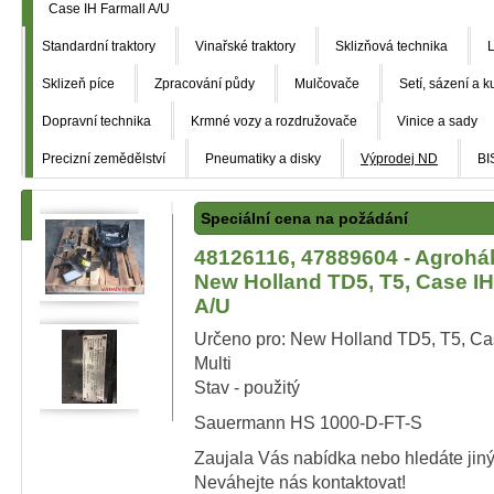
Case IH Farmall A/U
Standardní traktory
Vinařské traktory
Sklizňová technika
L
Sklizeň píce
Zpracování půdy
Mulčovače
Setí, sázení a k
Dopravní technika
Krmné vozy a rozdružovače
Vinice a sady
Precizní zemědělství
Pneumatiky a disky
Výprodej ND
BI
Speciální cena na požádání
48126116, 47889604 - Agrohá
New Holland TD5, T5, Case IH
A/U
Určeno pro: New Holland TD5, T5, Cas
Multi
Stav - použitý
Sauermann HS 1000-D-FT-S
Zaujala Vás nabídka nebo hledáte jiný
Neváhejte nás kontaktovat!