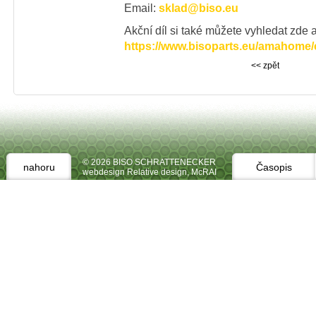
Email:
sklad@biso.eu
Akční díl si také můžete vyhledat zde a
https://www.bisoparts.eu/amahome/
<< zpět
© 2026 BISO SCHRATTENECKER
nahoru
Časopis
webdesign Relative design
,
McRAI