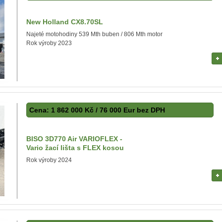
New Holland CX8.70SL
Najeté motohodiny 539 Mth buben / 806 Mth motor
Rok výroby 2023
Cena: 1 862 000 Kč / 76 000 Eur bez DPH
BISO 3D770 Air VARIOFLEX -
Vario žací lišta s FLEX kosou
Rok výroby 2024