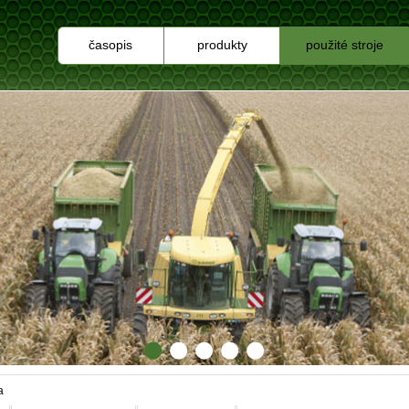
časopis
produkty
použité stroje
a