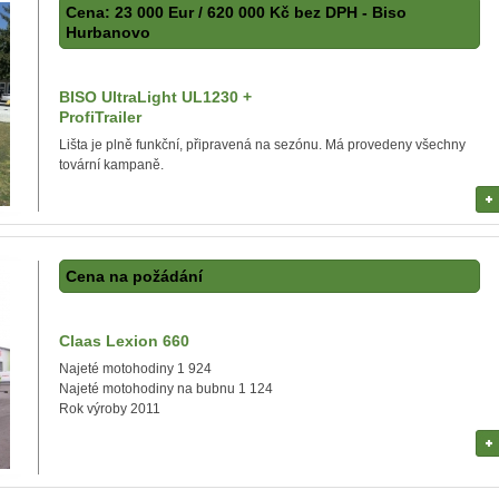
Cena: 23 000 Eur / 620 000 Kč bez DPH - Biso
Hurbanovo
BISO UltraLight UL1230 +
ProfiTrailer
Lišta je plně funkční, připravená na sezónu. Má provedeny všechny
tovární kampaně.
Cena na požádání
Claas Lexion 660
Najeté motohodiny 1 924
Najeté motohodiny na bubnu 1 124
Rok výroby 2011