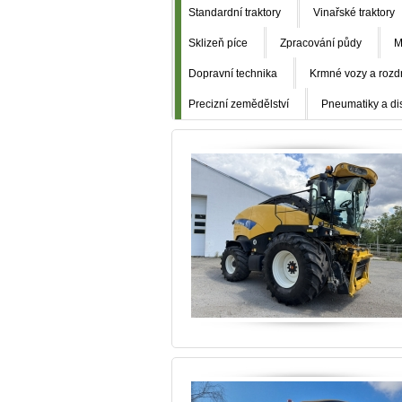
Standardní traktory
Vinařské traktory
Sklizeň píce
Zpracování půdy
M
Dopravní technika
Krmné vozy a rozd
Precizní zemědělství
Pneumatiky a di