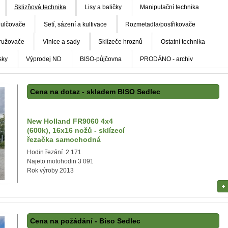
Sklizňová technika
Lisy a baličky
Manipulační technika
ulčovače
Setí, sázení a kultivace
Rozmetadla/postřikovače
ružovače
Vinice a sady
Sklízeče hroznů
Ostatní technika
sky
Výprodej ND
BISO-půjčovna
PRODÁNO - archiv
Cena na dotaz - skladem BISO Sedlec
New Holland FR9060 4x4
(600k), 16x16 nožů - sklízecí
řezačka samochodná
Hodin řezání 2 171
Najeto motohodin 3 091
Rok výroby 2013
Cena na požádání - Biso Sedlec