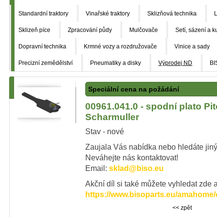
Standardní traktory
Vinařské traktory
Sklizňová technika
L
Sklizeň píce
Zpracování půdy
Mulčovače
Setí, sázení a k
Dopravní technika
Krmné vozy a rozdružovače
Vinice a sady
Precizní zemědělství
Pneumatiky a disky
Výprodej ND
BI
Speciální cena na požádání
00961.041.0 - spodní plato Pit
Scharmuller
Stav - nové
Zaujala Vás nabídka nebo hledáte jiný
Neváhejte nás kontaktovat!
Email:
sklad@biso.eu
Akční díl si také můžete vyhledat zde a
https://www.bisoparts.eu/amahome/
<< zpět