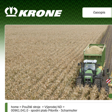
časopis
home
>
Použité stroje
>
Výprodej ND
>
00961.041.0 - spodní plato Pitonfix - Scharmuller