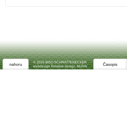
© 2026 BISO SCHRATTENECKER
nahoru
Časopis
webdesign Relative design
,
McRAI