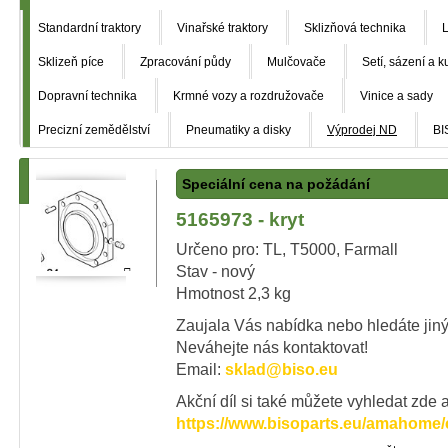
Standardní traktory
Vinařské traktory
Sklizňová technika
L
Sklizeň píce
Zpracování půdy
Mulčovače
Setí, sázení a k
Dopravní technika
Krmné vozy a rozdružovače
Vinice a sady
Precizní zemědělství
Pneumatiky a disky
Výprodej ND
BI
Speciální cena na požádání
5165973 - kryt
Určeno pro: TL, T5000, Farmall
Stav - nový
Hmotnost 2,3 kg
Zaujala Vás nabídka nebo hledáte jiný
Neváhejte nás kontaktovat!
Email:
sklad@biso.eu
Akční díl si také můžete vyhledat zde a
https://www.bisoparts.eu/amahome/