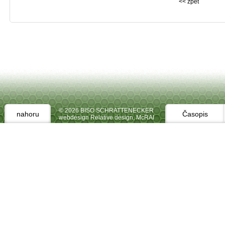
<< zpět
© 2026 BISO SCHRATTENECKER
nahoru
Časopis
webdesign Relative design
,
McRAI