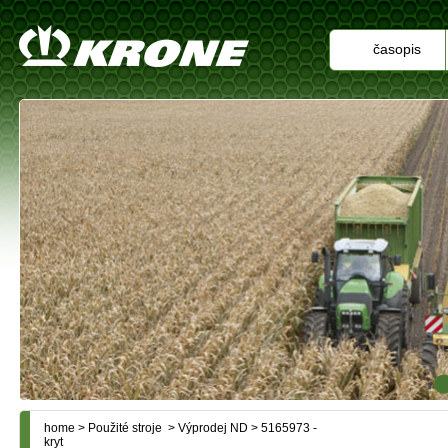
časopis
home
>
Použité stroje
>
Výprodej ND
> 5165973 -
kryt