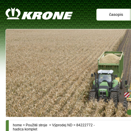
časopis
home
>
Použité stroje
>
Výprodej ND
> 84222772 -
hadica komplet