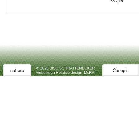
<< zpět
© 2026 BISO SCHRATTENECKER
nahoru
Časopis
webdesign Relative design
,
McRAI