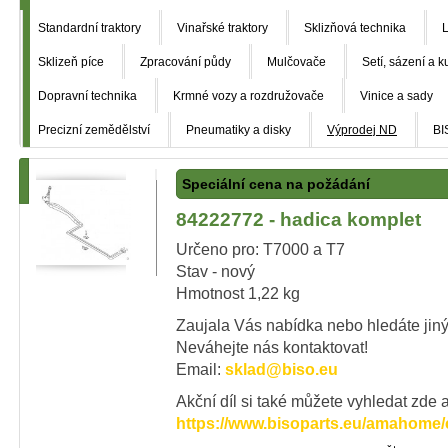
Standardní traktory
Vinařské traktory
Sklizňová technika
L
Sklizeň píce
Zpracování půdy
Mulčovače
Setí, sázení a k
Dopravní technika
Krmné vozy a rozdružovače
Vinice a sady
Precizní zemědělství
Pneumatiky a disky
Výprodej ND
BI
Speciální cena na požádání
84222772 - hadica komplet
Určeno pro: T7000 a T7
Stav - nový
Hmotnost 1,22 kg
Zaujala Vás nabídka nebo hledáte jiný
Neváhejte nás kontaktovat!
Email:
sklad@biso.eu
Akční díl si také můžete vyhledat zde a
https://www.bisoparts.eu/amahome/