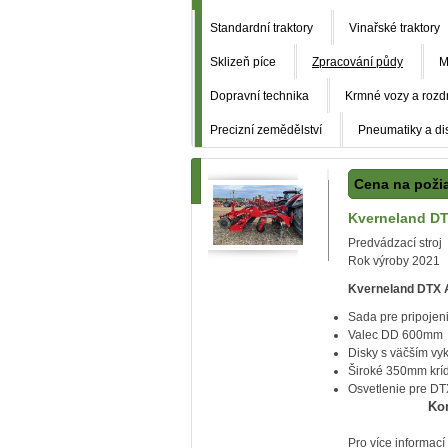
Standardní traktory
Vinařské traktory
Sklizeň píce
Zpracování půdy
M
Dopravní technika
Krmné vozy a rozd
Precizní zemědělství
Pneumatiky a di
Cena na poži
Kverneland DT
Predvádzací stroj
Rok výroby 2021
Kverneland DTX A
Sada pre pripojen
Valec DD 600mm
Disky s väčším vy
Široké 350mm kríd
Osvetlenie pre D
Ko
Pro více informací