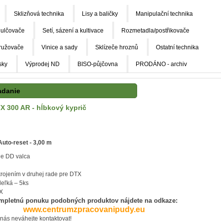
Sklizňová technika
Lisy a baličky
Manipulační technika
ulčovače
Setí, sázení a kultivace
Rozmetadla/postřikovače
ružovače
Vinice a sady
Sklízeče hroznů
Ostatní technika
sky
Výprodej ND
BISO-půjčovna
PRODÁNO - archiv
adanie
X 300 AR - hĺbkový kyprič
uto-reset - 3,00 m
ie DD valca
krojením v druhej rade pre DTX
eľká – 5ks
TX
mpletnú ponuku podobných produktov nájdete na odkaze:
www.centrumzpracovanipudy.eu
 nás neváhejte kontaktovat!