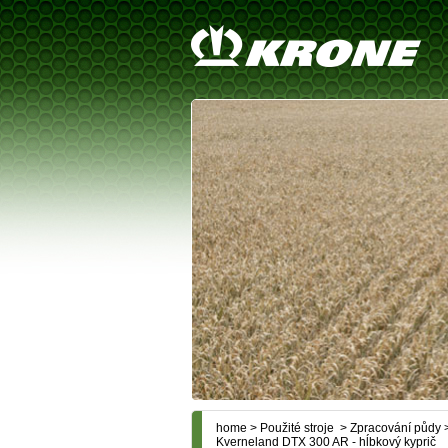
home
>
Použité stroje
>
Zpracování půdy
Kverneland DTX 300 AR - hĺbkový kyprič