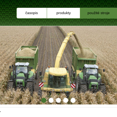
časopis
produkty
použité stroje
>