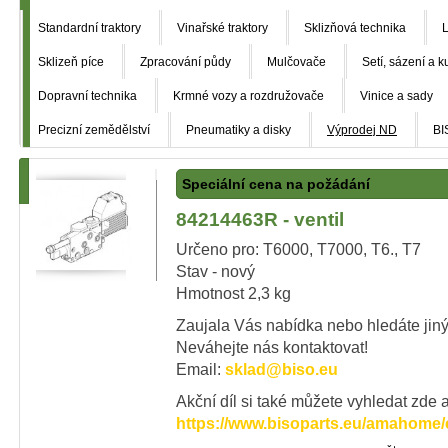
Standardní traktory
Vinařské traktory
Sklizňová technika
L
Sklizeň píce
Zpracování půdy
Mulčovače
Setí, sázení a k
Dopravní technika
Krmné vozy a rozdružovače
Vinice a sady
Precizní zemědělství
Pneumatiky a disky
Výprodej ND
BI
Speciální cena na požádání
84214463R - ventil
Určeno pro: T6000, T7000, T6., T7
Stav - nový
Hmotnost 2,3 kg
Zaujala Vás nabídka nebo hledáte jiný
Neváhejte nás kontaktovat!
Email:
sklad@biso.eu
Akční díl si také můžete vyhledat zde a
https://www.bisoparts.eu/amahome/