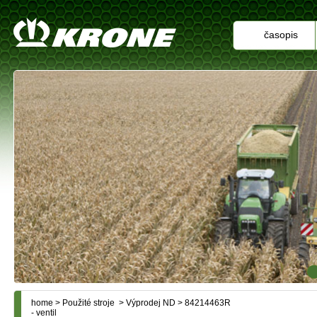
časopis
home
>
Použité stroje
>
Výprodej ND
> 84214463R
- ventil