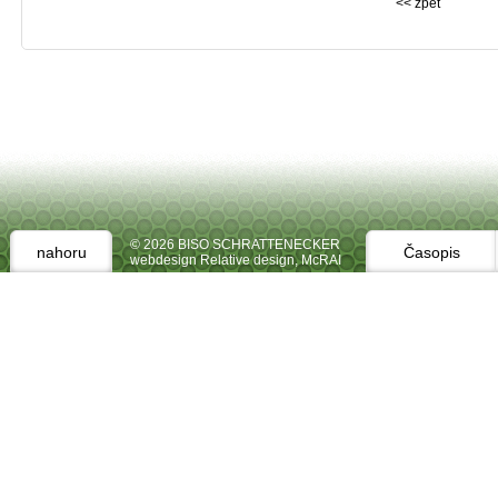
<< zpět
© 2026 BISO SCHRATTENECKER
nahoru
Časopis
webdesign Relative design
,
McRAI