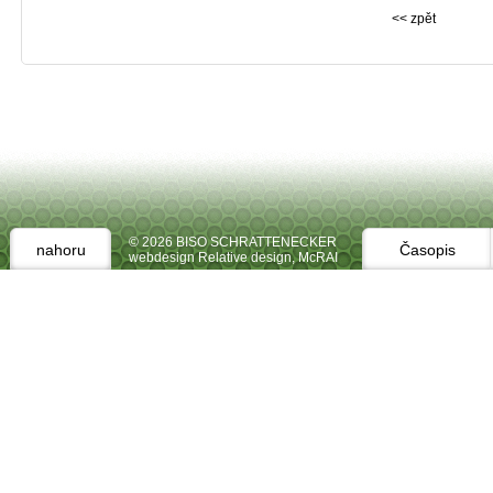
<< zpět
© 2026 BISO SCHRATTENECKER
nahoru
Časopis
webdesign Relative design
,
McRAI