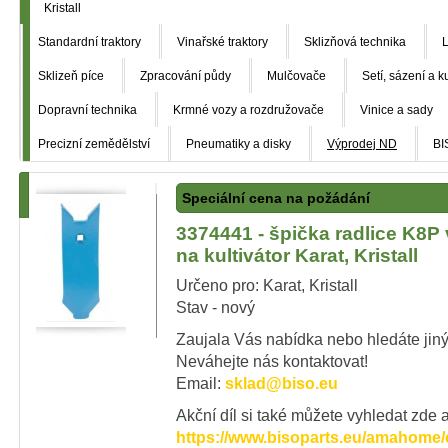
Kristall
Standardní traktory
Vinařské traktory
Sklizňová technika
L
Sklizeň píce
Zpracování půdy
Mulčovače
Setí, sázení a k
Dopravní technika
Krmné vozy a rozdružovače
Vinice a sady
Precizní zemědělství
Pneumatiky a disky
Výprodej ND
BI
Speciální cena na požádání
3374441 - špička radlice K8P
na kultivátor Karat, Kristall
Určeno pro: Karat, Kristall
Stav - nový
Zaujala Vás nabídka nebo hledáte jiný
Neváhejte nás kontaktovat!
Email:
sklad@biso.eu
Akční díl si také můžete vyhledat zde a
https://www.bisoparts.eu/amahome/