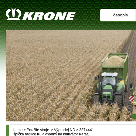
časopis
home
>
Použité stroje
>
Výprodej ND
> 3374441 -
špička radlice K8P vhodný na kultivátor Karat,