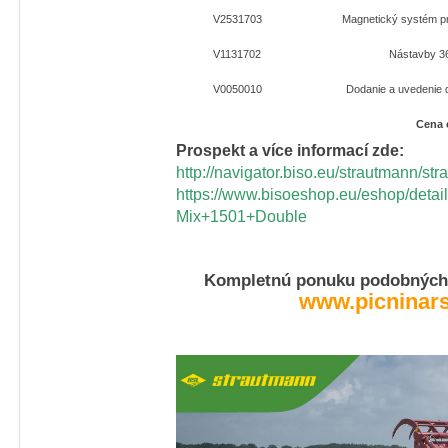
V2531703
Magnetický systém p
V1131702
Nástavby 3
V0050010
Dodanie a uvedenie 
Cena 
Prospekt a více informací zde:
http://navigator.biso.eu/strautmann/st
https://www.bisoeshop.eu/eshop/de
Mix+1501+Double
Kompletnú ponuku podobných 
www.picninar