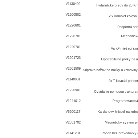
V1130402
Hydarulické brzdy do 25 K
V1200502
2 x komplet koleso
V1220601
Podperná no
V1220701
Mechanické 
V1220701
Vario² miešací š
V1201723
Opotrebitelné prvky na
V2601509
Súprava nožov na balíky a krmoviny (
V1140801
2x T-Koaxial pohon
V1220901
Ovládanie pomocou traktora s
V1241012
Programovateln
V5200117
Kardanový hriadeľ na jedn
V2531702
Magnetický systém pr
V1141201
Pohon bez prevodovky a