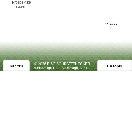
Prospekt ke
stažení
<< zpět
© 2026 BISO SCHRATTENECKER
nahoru
Časopis
webdesign Relative design
,
McRAI