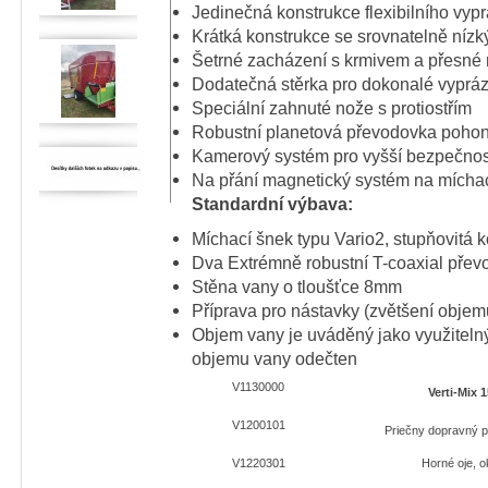
Jedinečná konstrukce flexibilního vyp
Krátká konstrukce se srovnatelně nízk
Šetrné zacházení s krmivem a přesné
Dodatečná stěrka pro dokonalé vyprá
Speciální zahnuté nože s protiostřím
Robustní planetová převodovka poho
Kamerový systém pro vyšší bezpečnos
Na přání magnetický systém na míchac
Standardní výbava:
Míchací šnek typu Vario2, stupňovitá 
Dva Extrémně robustní T-coaxial převo
Stěna vany o tloušťce 8mm
Příprava pro nástavky (zvětšení objem
Objem vany je uváděný jako využiteln
objemu vany odečten
V1130000
Verti-Mix 
V1200101
Priečny dopravný 
V1220301
Horné oje, 