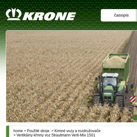
časopis
home
>
Použité stroje
>
Krmné vozy a rozdružovače
> Vertikálny kŕmny voz Strautmann Verti-Mix 1501