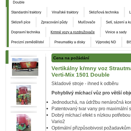
Double
Standardní traktory
Vinařské traktory
Sklizňová technika
L
Sklizeň píce
Zpracování půdy
Mulčovače
Setí, sázení a k
Dopravní technika
Krmné vozy a rozdružovače
Vinice a sady
Precizní zemědělství
Pneumatiky a disky
Výprodej ND
BI
Cena na požádání
Vertikálny kŕmny voz Straut
Verti-Mix 1501 Double
Skladové stroje - ihned k odběru
Pohyblivý míchací vůz pro větší ob
Jednoduchá, na údržbu nenáročná kons
Patentovaný tvar vany pro maximální s
Dobrý míchací efekt s nízkou potřebo
Vario2
Optimální přizpůsobivost požadavkům