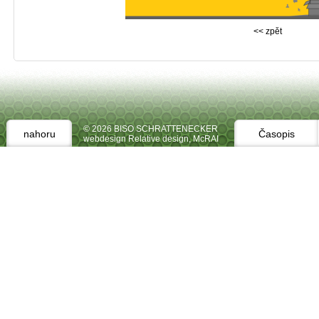
<< zpět
© 2026 BISO SCHRATTENECKER
nahoru
Časopis
webdesign Relative design
,
McRAI