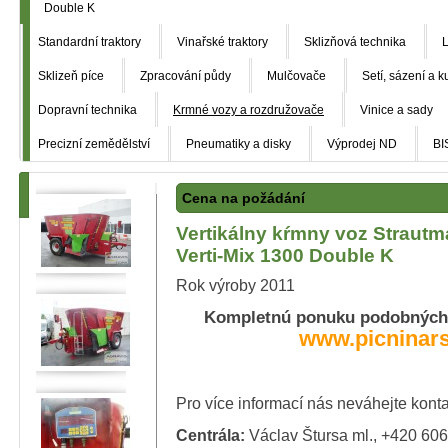
Double K
Standardní traktory
Vinařské traktory
Sklizňová technika
L
Sklizeň píce
Zpracování půdy
Mulčovače
Setí, sázení a k
Dopravní technika
Krmné vozy a rozdružovače
Vinice a sady
Precizní zemědělství
Pneumatiky a disky
Výprodej ND
BI
Cena na požádání
Vertikálny kŕmny voz Straut
Verti-Mix 1300 Double K
Rok výroby 2011
Kompletnú ponuku podobných 
www.picninar
Pro více informací nás neváhejte kont
Centrála:
Václav Štursa ml., +420 60