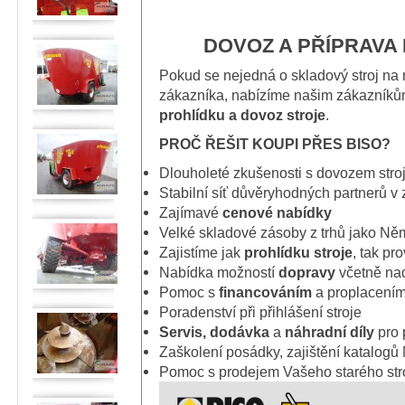
DOVOZ A PŘÍPRAVA
Pokud se nejedná o skladový stroj na
zákazníka, nabízíme našim zákazník
prohlídku a dovoz stroje
.
PROČ ŘEŠIT KOUPI PŘES BISO?
Dlouholeté zkušenosti s dovozem stro
Stabilní síť důvěryhodných partnerů v 
Zajímavé
cenové nabídky
Velké skladové zásoby z trhů jako N
Zajistíme jak
prohlídku stroje
, tak pr
Nabídka možností
dopravy
včetně na
Pomoc s
financováním
a proplacením
Poradenství při přihlášení stroje
Servis, dodávka
a
náhradní díly
pro 
Zaškolení posádky, zajištění katalog
Pomoc s prodejem Vašeho starého str