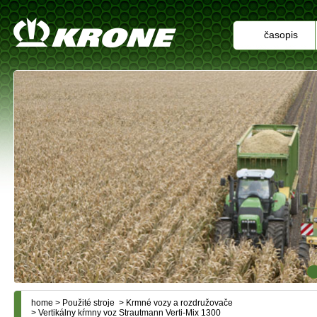
časopis
home
>
Použité stroje
>
Krmné vozy a rozdružovače
> Vertikálny kŕmny voz Strautmann Verti-Mix 1300