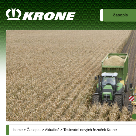
časopis
home
>
Časopis
>
Aktuálně
> Testování nových řezaček Krone