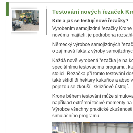
Testování nových řezaček Kr
Kde a jak se testují nové řezačky?
Vyrobením samojízdné řezačky Krone 
novému majiteli, je podrobena rozsáhlém
Německý výrobce samojízdných řezaček 
o zajímavá fakta z výroby samojízdný
Každá nově vyrobená řezačka je na k
speciálnímu testovacímu programu, kt
stolici. Řezačka při tomto testování d
také sklidí tři hektary kukuřice a abso
pojezdu se zkouší i sklizňové ústrojí.
Krone během testování může simulova
například extrémní točivé momenty na
Výrobce všechny praktické zkušenosti
simulačního programu.