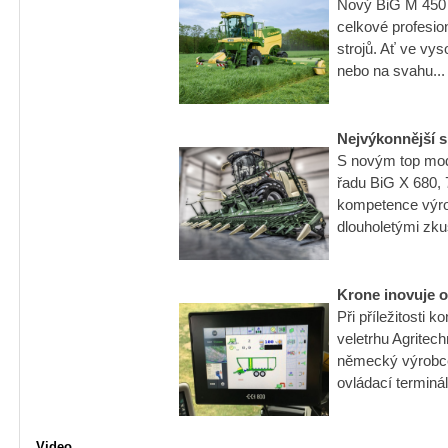
Nový BiG M 450 
celkové profesi
strojů. Ať ve vy
nebo na svahu...
Nejvýkonnější s
S novým top mode
řadu BiG X 680, 
kompetence výrob
dlouholetými zku
Krone inovuje o
Při příležitosti
veletrhu Agritec
německý výrobce
ovládací terminál
Video