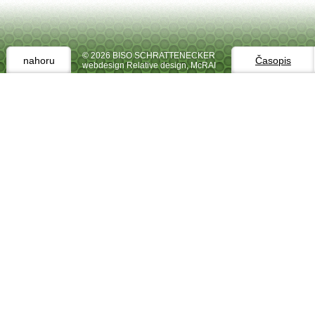
© 2026 BISO SCHRATTENECKER
nahoru
Časopis
webdesign Relative design
,
McRAI