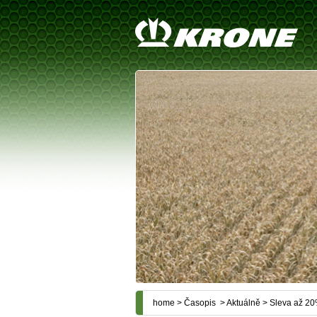
home
>
Časopis
>
Aktuálně
> Sleva až 20