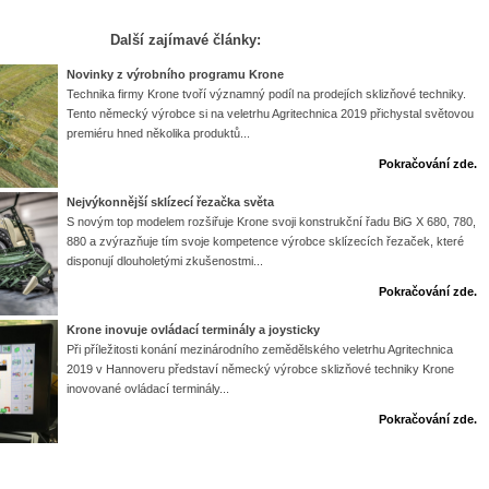
Další zajímavé články:
Novinky z výrobního programu Krone
Technika firmy Krone tvoří významný podíl na prodejích sklizňové techniky.
Tento německý výrobce si na veletrhu Agritechnica 2019 přichystal světovou
premiéru hned několika produktů...
Pokračování zde.
Nejvýkonnější sklízecí řezačka světa
S novým top modelem rozšiřuje Krone svoji konstrukční řadu BiG X 680, 780,
880 a zvýrazňuje tím svoje kompetence výrobce sklízecích řezaček, které
disponují dlouholetými zkušenostmi...
Pokračování zde.
Krone inovuje ovládací terminály a joysticky
Při příležitosti konání mezinárodního zemědělského veletrhu Agritechnica
2019 v Hannoveru představí německý výrobce sklizňové techniky Krone
inovované ovládací terminály...
Pokračování zde.