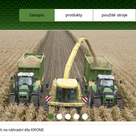
časopis
produkty
použité stroje
% na náhradní díly KRONE