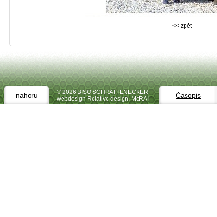
<< zpět
© 2026 BISO SCHRATTENECKER
nahoru
Časopis
webdesign Relative design
,
McRAI