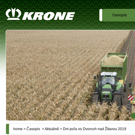
časopis
home
>
Časopis
>
Aktuálně
> Dni poľa vo Dvoroch nad Žitavou 2019