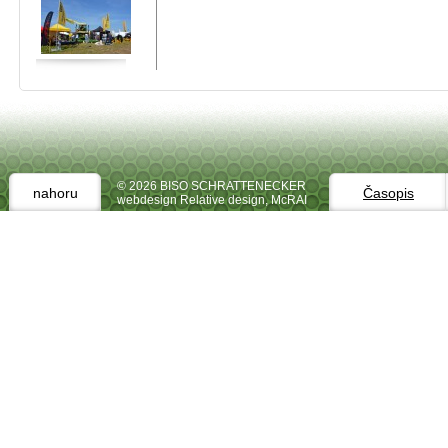
© 2026 BISO SCHRATTENECKER
nahoru
Časopis
webdesign Relative design
,
McRAI